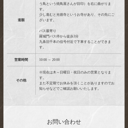
う鳥という焼鳥屋さんが目印）を右に曲がりま
す。
少し進むと光徳寺というお寺があり、その先にご
道順
ざいます。
バス最寄り
羅城門バス停から徒歩3分
九条旧千本の信号付近で下車することができま
す。
営業時間
10:00 ～ 20:00
※現在は木～日曜日・祝日のみの営業となりま
す。
その他
また不定期でお休みを頂くことがありますのでお
知らせなどでご確認お願いいたします。
お問い合わせ