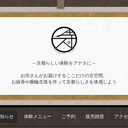
～京都らしい体験をアナタに～
お坊さんがお届けするここだけの京空間。
お線香や腕輪念珠を作って京都らしさを体感しよう
お知らせ
体験メニュー
ご予約
販売雑貨
アクセ