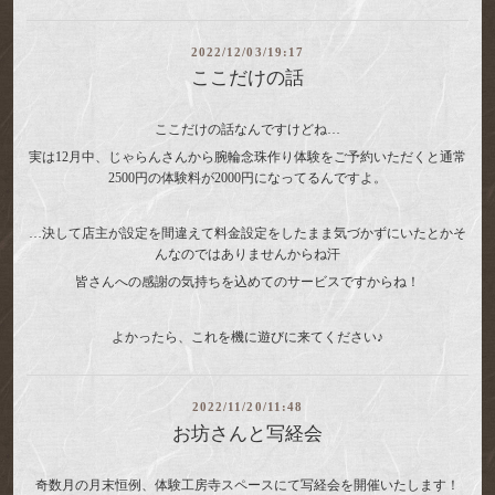
2022/12/03/19:17
ここだけの話
ここだけの話なんですけどね…
実は12月中、
じゃらん
さんから腕輪念珠作り体験をご予約いただくと通常
2500円の体験料が2000円になってるんですよ。
…決して店主が設定を間違えて料金設定をしたまま気づかずにいたとかそ
んなのではありませんからね汗
皆さんへの感謝の気持ちを込めてのサービスですからね！
よかったら、これを機に遊びに来てください♪
2022/11/20/11:48
お坊さんと写経会
奇数月の月末恒例、体験工房寺スペースにて写経会を開催いたします！