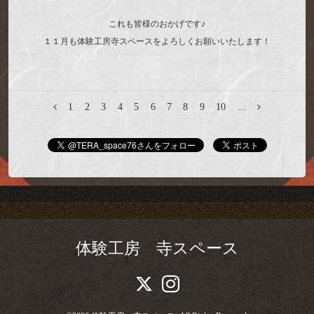
これも皆様のおかげです♪
１１月も体験工房寺スペースをよろしくお願いいたします！
1
2
3
4
5
6
7
8
9
10
...
体験工房 寺スペース