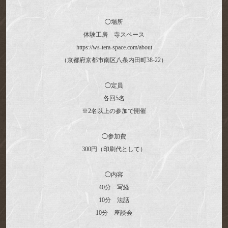
◯場所
体験工房 寺スペース
https://ws-tera-space.com/about
（京都府京都市南区八条内田町38-22）
◯定員
各回5名
※2名以上の参加で開催
◯参加費
300円（印刷代として）
◯内容
40分 写経
10分 法話
10分 座談会