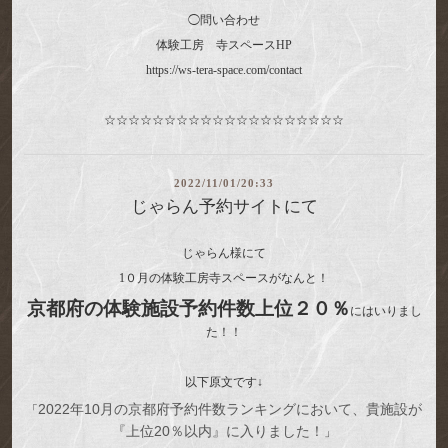
◯問い合わせ
体験工房 寺スペースHP
https://ws-tera-space.com/contact
☆☆☆☆☆☆☆☆☆☆☆☆☆☆☆☆☆☆☆☆
2022/11/01/20:33
じゃらん予約サイトにて
じゃらん様にて
1０月の体験工房寺スペースがなんと！
京都府の体験施設予約件数上位２０％
にはいりまし
た！！
以下原文です↓
2022年10月の京都府予約件数ランキングにおいて、貴施設が
「
『上位20％以内』に入りました！
」