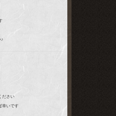
す
♪
ください
ば幸いです