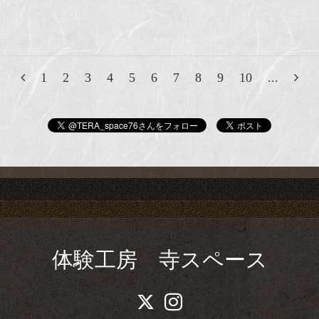
1
2
3
4
5
6
7
8
9
10
...
体験工房 寺スペース