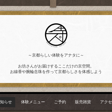
～京都らしい体験をアナタに～
お坊さんがお届けするここだけの京空間。
お線香や腕輪念珠を作って京都らしさを体感しよう
お知らせ
体験メニュー
ご予約
販売雑貨
アクセ